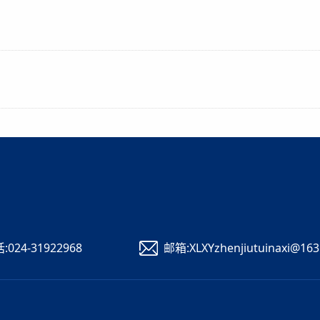
:024-31922968
邮箱:XLXYzhenjiutuinaxi@16