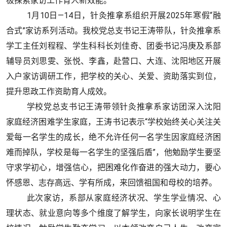
极探索家访工作育人新效能。
1月10日—14日，针灸推拿系组织开展2025年寒假“融
合式”家访系列活动。我校党总支书记王涛带队，针灸推拿系
学工主任刘程程、学生科科长刘佳奇、团委书记冯庚及系部
辅导员刘思雯、张悦、李鑫，赴营口、大连、沈阳地区开展
入户家访调研工作，把学校的关心、关爱、资助落实到位，
提升思政工作资助育人成效。
学校党总支书记王涛带领针灸推拿系家访团深入沈阳
家庭经济困难学生家庭，王涛书记表示“学校始终关心关注关
爱每一名学生的成长，绝不允许任何一名学生因家庭经济困
难而掉队，学校是每一名学生的坚强后盾”，他勉励学生要坚
守求学初心，增强信心，把困难化作奋进的强大动力，要心
怀感恩、志存高远、学有所成，来回馈祖国和母校的培养。
此次家访，系部从家庭经济状况、学生学业情况、心
理状态、就业意向等多个维度了解学生，向家长说明学生在